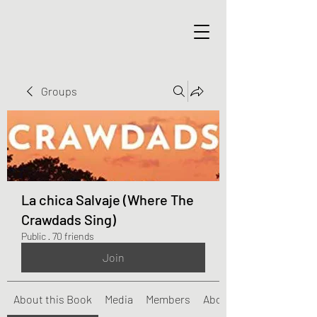
Groups
La chica Salvaje (Where The
Crawdads Sing)
Public
·
70 friends
Join
About this Book
Media
Members
About