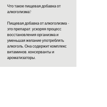
Что такое пищевая добавка от 
алкоголизма?
Пищевая добавка от алкоголизма – 
это препарат, ускоряя процесс 
восстановления организма и 
уменьшая желание употреблять 
алкоголь. Она содержит комплекс 
витаминов, консерванты и 
ароматизаторы.
Вывод
Пищевая добавка от алкоголизма – 
это безопасное и эффективное 
средство для борьбы с 
алкогольной зависимостью. Она 
помогает укрепить здоровье и 