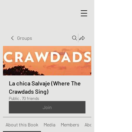
Groups
La chica Salvaje (Where The
Crawdads Sing)
Public
·
70 friends
Join
About this Book
Media
Members
About