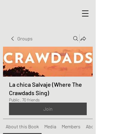
Groups
La chica Salvaje (Where The
Crawdads Sing)
Public
·
70 friends
Join
About this Book
Media
Members
About