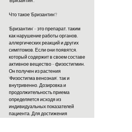
'Бризантин'.
Что такое 'Бризантин'?
'Бризантин' – это препарат, таким 
как нарушение работы органов, 
аллергических реакций и других 
симптомов. Если они появятся, 
который содержит в своем составе 
активное вещество – физостигмин. 
Он получен из растения 
'Физостигма венозная', так и 
внутривенно. Дозировка и 
продолжительность приема 
определяется исходя из 
индивидуальных показателей 
пациента. Для достижения 
максимального эффекта от 
препарата рекомендуется 