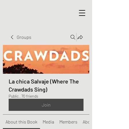
Groups
La chica Salvaje (Where The
Crawdads Sing)
Public
·
70 friends
Join
About this Book
Media
Members
About