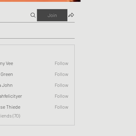
Join
ny Vee
Follow
 Green
Follow
a John
Follow
ahfelicityer
Follow
cityer
ise Thiede
Follow
riends (70)