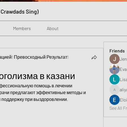
 Crawdads Sing)
Members
About
Friends
цией! Превосходный Результат!
Jen
Eva
оголизма в казани
Lis
фессиональную помощь в лечении 
aliy
врачи предлагают эффективные методы и 
aliyahfeli
 поддержку при выздоровлении.
Elo
See All F