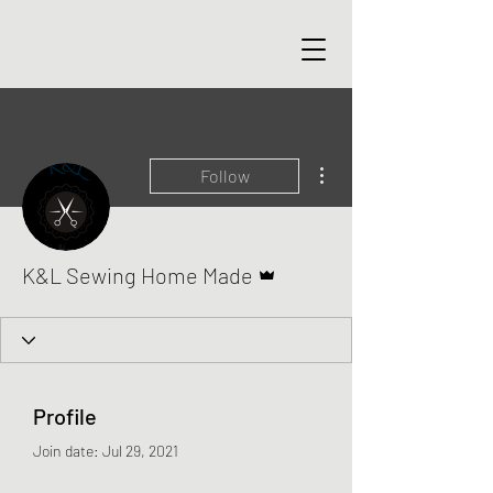
More actions
Follow
Admin
K&L Sewing Home Made
Profile
Join date: Jul 29, 2021