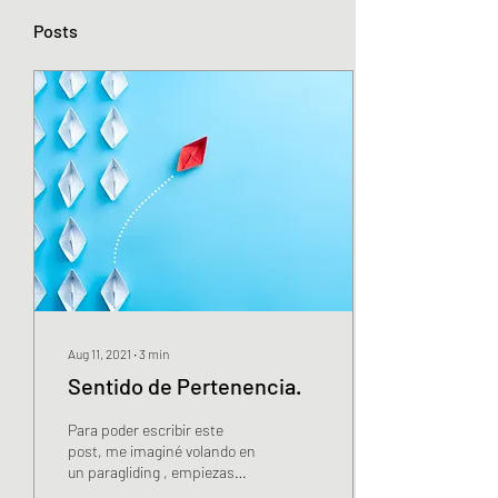
Posts
Aug 11, 2021
∙
3
min
Sentido de Pertenencia.
Para poder escribir este
post, me imaginé volando en
un paragliding , empiezas
por un lugar y empiezas a