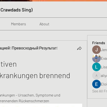
 Crawdads Sing)
Members
About
Friends
цией! Превосходный Результат!
Jen
Eva
iven 
Lis
krankungen brennend 
aliy
aliyahfeli
Elo
See All F
ankungen - Ursachen, Symptome und 
 brennenden Rückenschmerzen