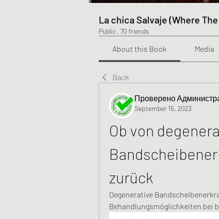
La chica Salvaje (Where The
Public
·
70 friends
About this Book
Media
Back
Проверено Администра
September 15, 2023
Ob von degenerat
Bandscheibener
zurück
Degenerative Bandscheibenerkr
Behandlungsmöglichkeiten bei