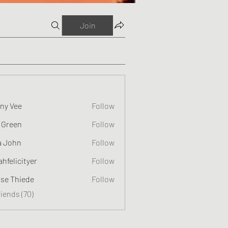
Join
ny Vee
Follow
 Green
Follow
a John
Follow
ahfelicityer
Follow
cityer
ise Thiede
Follow
riends (70)