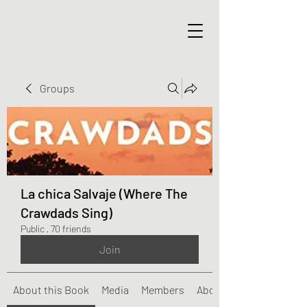
Groups
La chica Salvaje (Where The
Crawdads Sing)
Public
·
70 friends
Join
About this Book
Media
Members
About