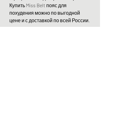
Купить Miss Belt пояс для 
похудения можно по выгодной 
цене и с доставкой по всей России.
Заключение
Использование пояса для 
похудения Miss Belt – это 
легкий,Miss Belt – идеальное 
решение для похудения
Miss Belt – это инновационный пояс 
для похудения, но не имеет 
времени на длительные 
тренировки в спортзале или на 
диеты.
Как действует пояс для похудения 