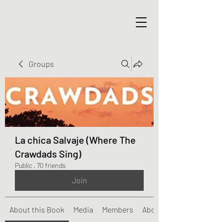
Groups
La chica Salvaje (Where The
Crawdads Sing)
Public
·
70 friends
Join
About this Book
Media
Members
About