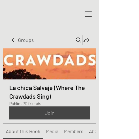
Groups
La chica Salvaje (Where The
Crawdads Sing)
Public
·
70 friends
Join
About this Book
Media
Members
About