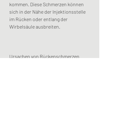
kommen. Diese Schmerzen können 
sich in der Nähe der Injektionsstelle 
im Rücken oder entlang der 
Wirbelsäule ausbreiten.
Ursachen von Rückenschmerzen 
nach Periduralanästhesie
Es gibt mehrere mögliche Ursachen 
für Rückenschmerzen nach einer 
Periduralanästhesie. Zu den 
häufigsten zählen:
1. Injektionstrauma: Bei der Injektion 
kann es zu einer Verletzung der 