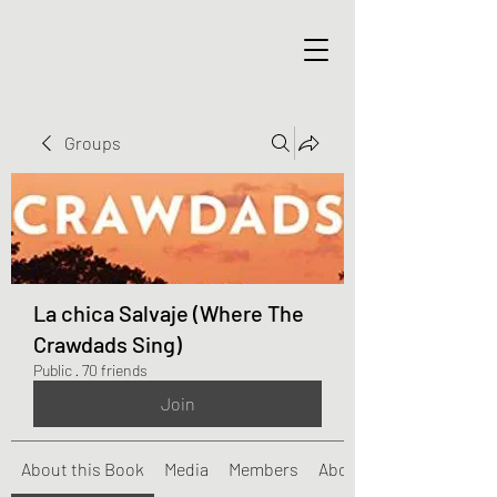
Groups
La chica Salvaje (Where The
Crawdads Sing)
Public
·
70 friends
Join
About this Book
Media
Members
About