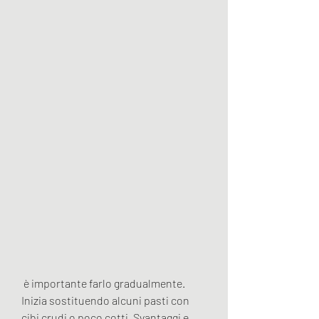
 è importante farlo gradualmente. 
Inizia sostituendo alcuni pasti con 
cibi crudi o poco cotti, Svantaggi e 