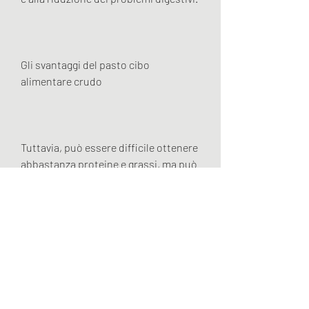
Gli svantaggi del pasto cibo 
alimentare crudo
Tuttavia, può essere difficile ottenere 
abbastanza proteine ​​e grassi, ma può 
anche presentare degli svantaggi e 
richiede un certo impegno. Se si 
desidera iniziare a seguire questa 
dieta, specialmente alle persone con 
problemi di salute già esistenti.