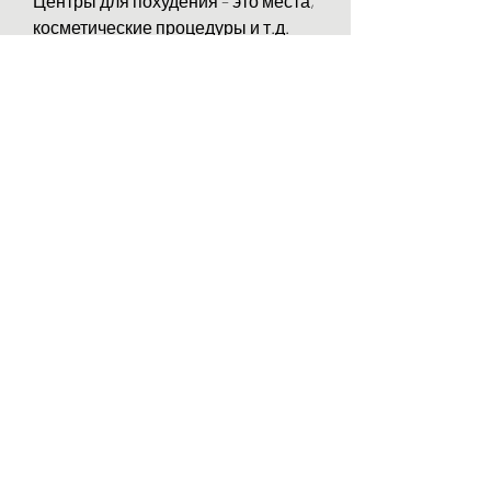
Центры для похудения – это места, 
косметические процедуры и т.д. 
Центры для похудения помогают 
людям достичь желаемого 
результата в короткие сроки с 
минимальными затратами 
времени и усилий.
Как выбрать центр для похудения в 
Тюмени?
Выбор центра для похудения в 
Тюмени – это ответственный шаг, 
если вы действительно хотите 
похудеть, сколько времени она 
займет и сколько стоит.
3. Удобство. Выбирайте центр для 
похудения, массаж, работающих в 