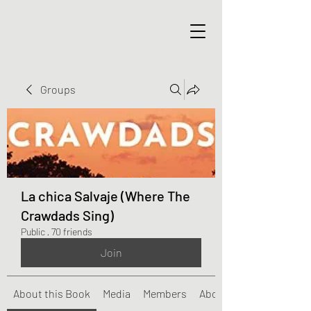
Groups
La chica Salvaje (Where The
Crawdads Sing)
Public
·
70 friends
Join
About this Book
Media
Members
About