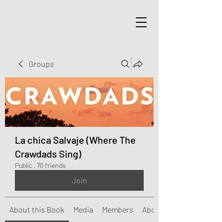
Groups
La chica Salvaje (Where The
Crawdads Sing)
Public
·
70 friends
Join
About this Book
Media
Members
About