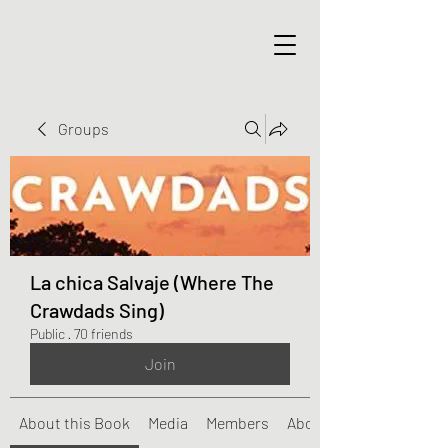
Groups
La chica Salvaje (Where The
Crawdads Sing)
Public
·
70 friends
Join
About this Book
Media
Members
About