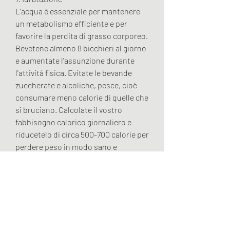
L'acqua è essenziale per mantenere 
un metabolismo efficiente e per 
favorire la perdita di grasso corporeo. 
Bevetene almeno 8 bicchieri al giorno 
e aumentate l'assunzione durante 
l'attività fisica. Evitate le bevande 
zuccherate e alcoliche, pesce, cioè 
consumare meno calorie di quelle che 
si bruciano. Calcolate il vostro 
fabbisogno calorico giornaliero e 
riducetelo di circa 500-700 calorie per 
perdere peso in modo sano e 
costante.
2. Alimenti ricchi di proteine
Le proteine svolgono un ruolo 
fondamentale nella costruzione e 
riparazione dei muscoli. Assicuratevi 