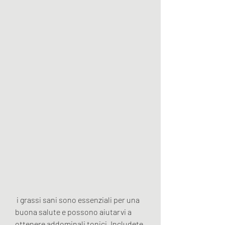
 i grassi sani sono essenziali per una 
buona salute e possono aiutarvi a 
ottenere addominali tonici. Includete 