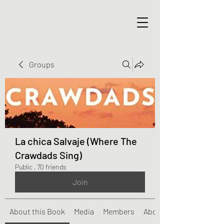
Groups
La chica Salvaje (Where The
Crawdads Sing)
Public
·
70 friends
Join
About this Book
Media
Members
About