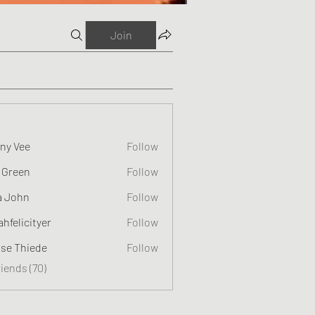
Join
ny Vee
Follow
 Green
Follow
a John
Follow
ahfelicityer
Follow
cityer
ise Thiede
Follow
riends (70)