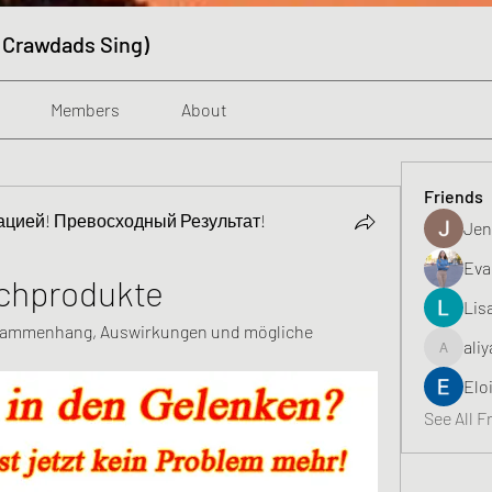
 Crawdads Sing)
Members
About
Friends
цией! Превосходный Результат!
Jen
Eva
chprodukte
Lis
ammenhang, Auswirkungen und mögliche 
aliy
aliyahfeli
Elo
See All F