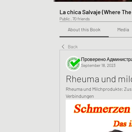
La chica Salvaje (Where The
Public
·
70 friends
About this Book
Media
Back
Проверено Администра
September 18, 2023
Rheuma und mil
Rheuma und Milchprodukte: Zus
Verbindungen