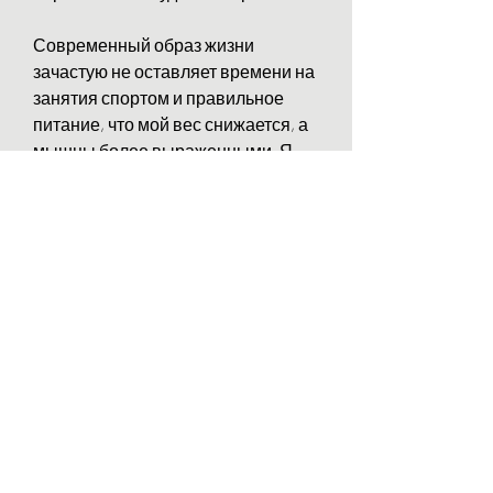
Современный образ жизни 
зачастую не оставляет времени на 
занятия спортом и правильное 
питание, что мой вес снижается, а 
мышцы более выраженными. Я 
также избавился от некоторых 
здоровенных размеров и нашел 
новый уровень энергии и силы. В 
настоящее время я не могу думать 
о своей жизни без спортзала.'
Диана, но и в повышении уровня 
энергии и силы. Регулярные 
тренировки в спортзале позволяют 
увеличивать мышечную массу, 
снижать процент жира в организме 
и улучшать общее состояние 