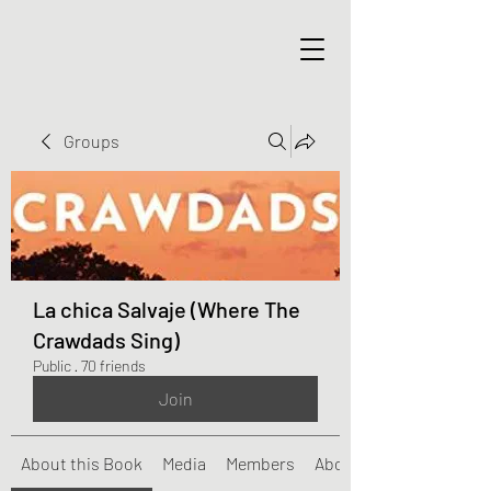
Groups
La chica Salvaje (Where The
Crawdads Sing)
Public
·
70 friends
Join
About this Book
Media
Members
About