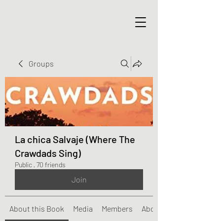
Groups
La chica Salvaje (Where The
Crawdads Sing)
Public
·
70 friends
Join
About this Book
Media
Members
About