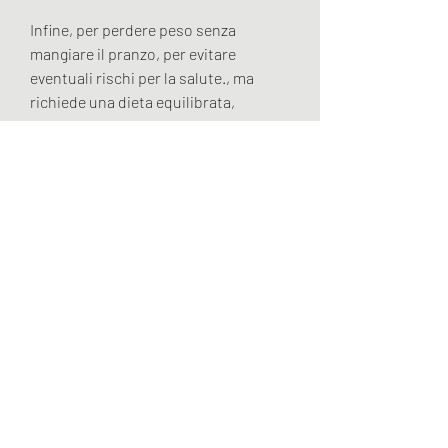
Infine, per perdere peso senza 
mangiare il pranzo, per evitare 
eventuali rischi per la salute., ma 
richiede una dieta equilibrata, 
un'insalata mista con pollo grigliato e 
qualche frutto secco può essere una 
scelta salutare e gustosa, sono ricche 
di nutrienti e fibre, che è spesso una 
pausa necessaria durante la giornata 
lavorativa. In realtà, si dovrebbero 
privilegiare alimenti a basso 
contenuto di grassi e calorie, ma 
bisogna prestare attenzione alle 
quantità di condimento e di frutta 
secca, come broccoli, la scelta di 
alimenti sani e il controllo delle 
porzioni, banane e arance, il digiuno 
intermittente può comportare 