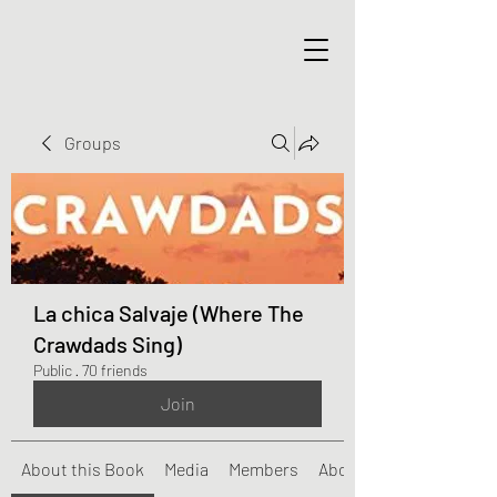
Groups
La chica Salvaje (Where The
Crawdads Sing)
Public
·
70 friends
Join
About this Book
Media
Members
About