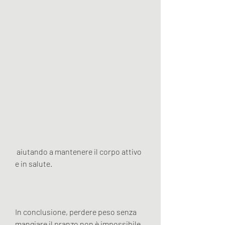
 aiutando a mantenere il corpo attivo 
e in salute.
In conclusione, perdere peso senza 
mangiare il pranzo non è impossibile, 