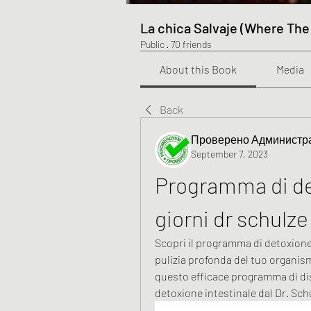
La chica Salvaje (Where The
Public
·
70 friends
About this Book
Media
Back
Проверено Администра
September 7, 2023
Programma di det
giorni dr schulze
Scopri il programma di detoxione i
pulizia profonda del tuo organism
questo efficace programma di disi
detoxione intestinale dal Dr. Sch