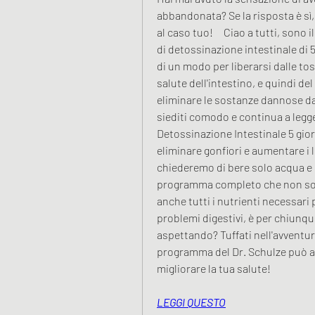
abbandonata? Se la risposta è sì,
al caso tuo!     Ciao a tutti, sono
di detossinazione intestinale di 5
di un modo per liberarsi dalle to
salute dell'intestino, e quindi del
eliminare le sostanze dannose dal 
siediti comodo e continua a legg
Detossinazione Intestinale 5 giorn
eliminare gonfiori e aumentare i li
chiederemo di bere solo acqua e ma
programma completo che non solo ti
anche tutti i nutrienti necessari 
problemi digestivi, è per chiunque 
aspettando? Tuffati nell'avventur
programma del Dr. Schulze può aiut
migliorare la tua salute!
LEGGI QUESTO