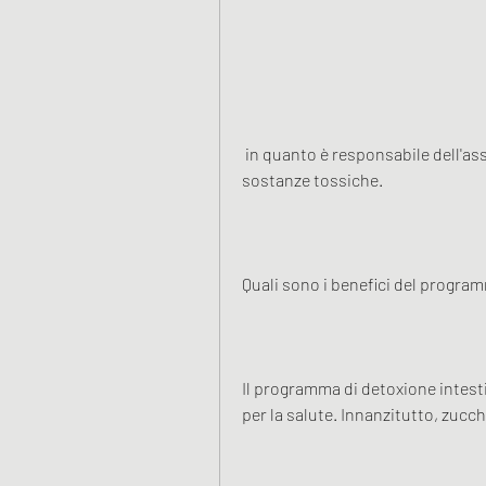
 in quanto è responsabile dell'assorbimento dei nutrienti e dell'eliminazione delle 
sostanze tossiche.
Quali sono i benefici del program
Il programma di detoxione intesti
per la salute. Innanzitutto, zuccher