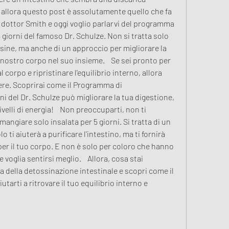
 allora questo post è assolutamente quello che fa 
 il dottor Smith e oggi voglio parlarvi del programma 
 giorni del famoso Dr. Schulze. Non si tratta solo 
ssine, ma anche di un approccio per migliorare la 
 nostro corpo nel suo insieme.    Se sei pronto per 
corpo e ripristinare l'equilibrio interno, allora 
ere. Scoprirai come il Programma di 
i del Dr. Schulze può migliorare la tua digestione, 
velli di energia!    Non preoccuparti, non ti 
ngiare solo insalata per 5 giorni. Si tratta di un 
 aiuterà a purificare l'intestino, ma ti fornirà 
per il tuo corpo. E non è solo per coloro che hanno 
voglia sentirsi meglio.    Allora, cosa stai 
a della detossinazione intestinale e scopri come il 
arti a ritrovare il tuo equilibrio interno e 