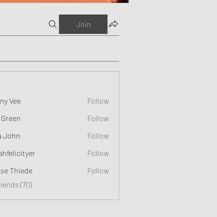
Join
ny Vee
Follow
 Green
Follow
a John
Follow
ahfelicityer
Follow
cityer
ise Thiede
Follow
riends (70)