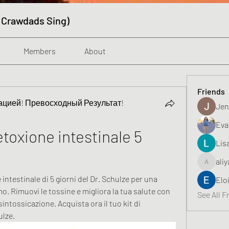
 Crawdads Sing)
Members
About
Friends
цией! Превосходный Результат!
Jen
Eva
oxione intestinale 5 
Lis
aliy
aliyahfeli
ntestinale di 5 giorni del Dr. Schulze per una 
Elo
o. Rimuovi le tossine e migliora la tua salute con 
See All F
ntossicazione. Acquista ora il tuo kit di 
ulze.