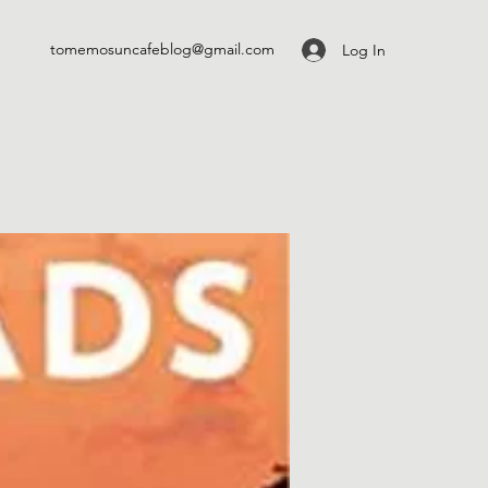
tomemosuncafeblog@gmail.com
Log In