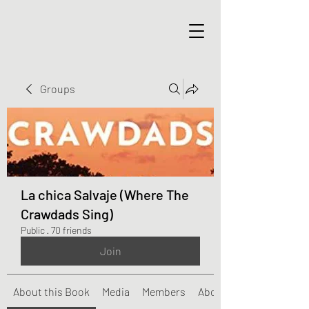
Groups
La chica Salvaje (Where The
Crawdads Sing)
Public
·
70 friends
Join
About this Book
Media
Members
About