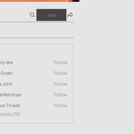
Join
ny Vee
Follow
 Green
Follow
a John
Follow
ahfelicityer
Follow
cityer
ise Thiede
Follow
riends (70)