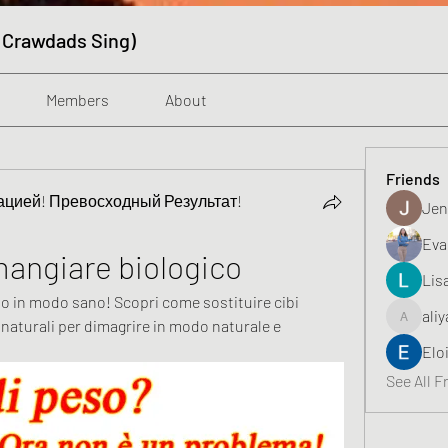
 Crawdads Sing)
Members
About
Friends
цией! Превосходный Результат!
Jen
Eva
mangiare biologico
Lis
o in modo sano! Scopri come sostituire cibi 
aliy
 naturali per dimagrire in modo naturale e 
aliyahfeli
Elo
See All F