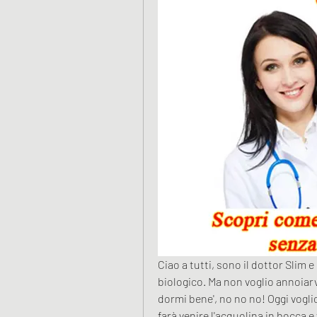
Ciao a tutti, sono il dottor Slim 
biologico. Ma non voglio annoiarvi 
dormi bene', no no no! Oggi voglio
farà venire l'acquolina in bocca e