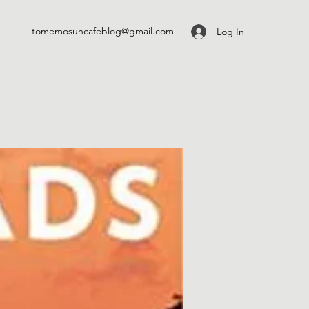
tomemosuncafeblog@gmail.com
Log In