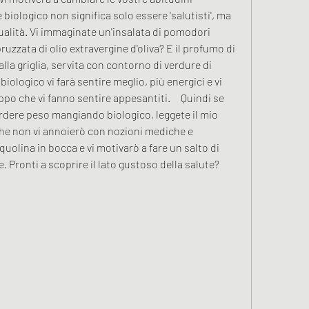
 biologico non significa solo essere 'salutisti', ma 
qualità. Vi immaginate un'insalata di pomodori 
ruzzata di olio extravergine d'oliva? E il profumo di 
la griglia, servita con contorno di verdure di 
ologico vi farà sentire meglio, più energici e vi 
ppo che vi fanno sentire appesantiti.     Quindi se 
rdere peso mangiando biologico, leggete il mio 
he non vi annoierò con nozioni mediche e 
cquolina in bocca e vi motivarò a fare un salto di 
. Pronti a scoprire il lato gustoso della salute? 