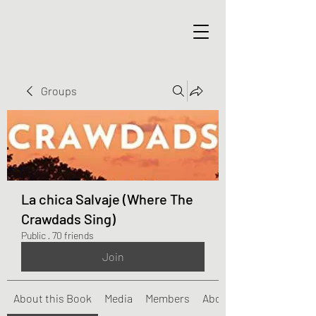
Groups
La chica Salvaje (Where The
Crawdads Sing)
Public
·
70 friends
Join
About this Book
Media
Members
About