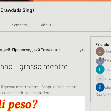
 Crawdads Sing)
Members
About
Friends
цией! Превосходный Результат!
Jen
Eva
iano il grasso mentre 
Lis
aliy
aliyahfeli
a il grasso mentre dormi! Scopri quali alimenti 
Elo
 come inserirli nella tua dieta.
See All F