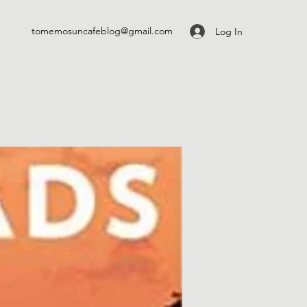
tomemosuncafeblog@gmail.com
Log In