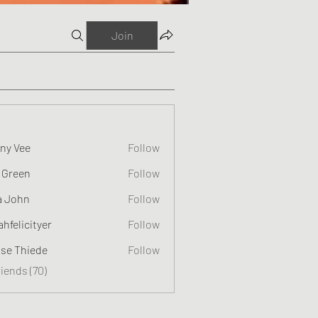
Join
ny Vee
Follow
 Green
Follow
a John
Follow
ahfelicityer
Follow
cityer
ise Thiede
Follow
riends (70)