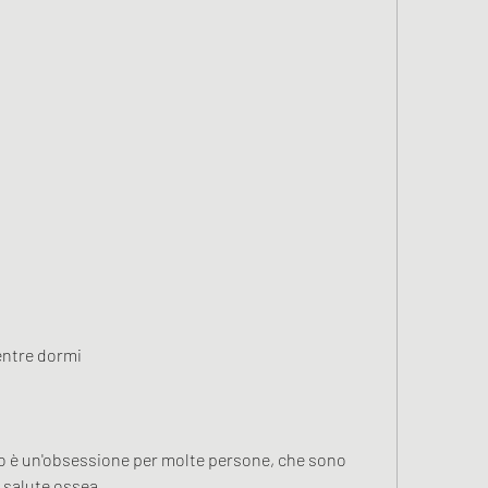
entre dormi
to è un'obsessione per molte persone, che sono 
a salute ossea.