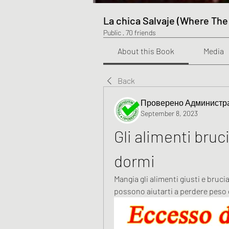
La chica Salvaje (Where The
Public
·
70 friends
About this Book
Media
Back
Проверено Администра
September 8, 2023
Gli alimenti bruc
dormi
Mangia gli alimenti giusti e bruci
possono aiutarti a perdere peso e