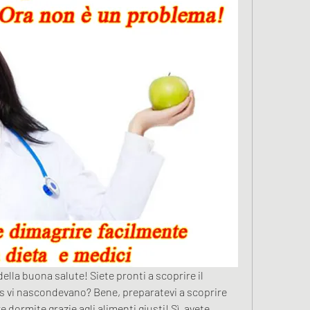
della buona salute! Siete pronti a scoprire il 
ess vi nascondevano? Bene, preparatevi a scoprire 
ormite grazie agli alimenti giusti! Sì, avete 