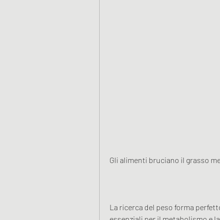
Gli alimenti bruciano il grasso m
La ricerca del peso forma perfet
essenziali per il metabolismo e l