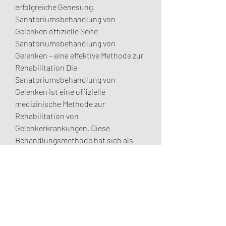
erfolgreiche Genesung.
Sanatoriumsbehandlung von 
Gelenken offizielle Seite 
Sanatoriumsbehandlung von 
Gelenken – eine effektive Methode zur 
Rehabilitation Die 
Sanatoriumsbehandlung von 
Gelenken ist eine offizielle 
medizinische Methode zur 
Rehabilitation von 
Gelenkerkrankungen. Diese 
Behandlungsmethode hat sich als 
äußerst wirksam erwiesen und wird 
von vielen Menschen weltweit 
genutzt, um ihre Gelenkgesundheit zu 
verbessern. In diesem Artikel werden 
wir uns die Bedeutung der S 
0
0