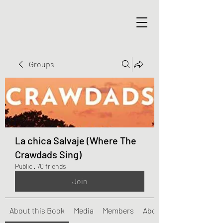
Groups
La chica Salvaje (Where The
Crawdads Sing)
Public
·
70 friends
Join
About this Book
Media
Members
About