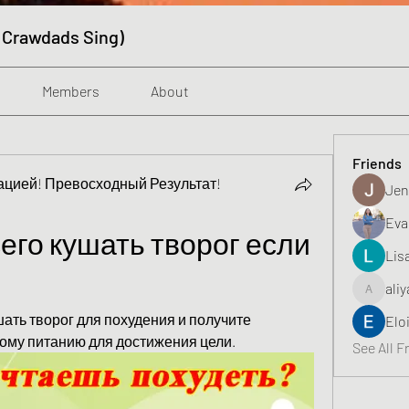
 Crawdads Sing)
Members
About
Friends
цией! Превосходный Результат!
Jen
Eva
его кушать творог если 
Lis
aliy
aliyahfeli
шать творог для похудения и получите 
Elo
ому питанию для достижения цели.
See All F