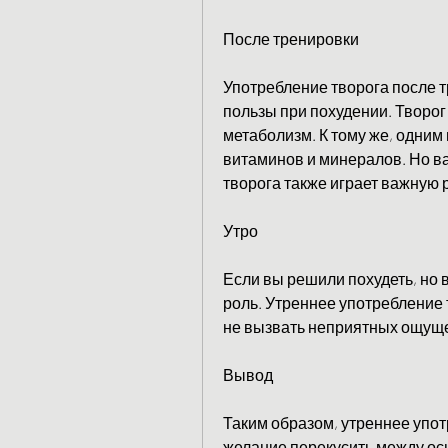
После тренировки
Употребление творога после т
пользы при похудении. Творог 
метаболизм. К тому же, одним 
витаминов и минералов. Но ва
творога также играет важную 
Утро
Если вы решили похудеть, но 
роль. Утреннее употребление 
не вызвать неприятных ощуще
Вывод
Таким образом, утреннее упо
желание перекусить между о