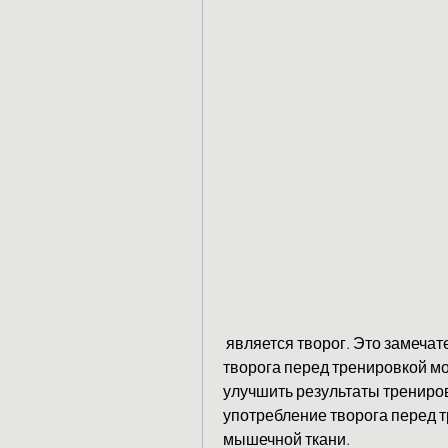
 является творог. Это замечательный источник белка, то употребление 
творога перед тренировкой мо
улучшить результаты трениров
употребление творога перед 
мышечной ткани.