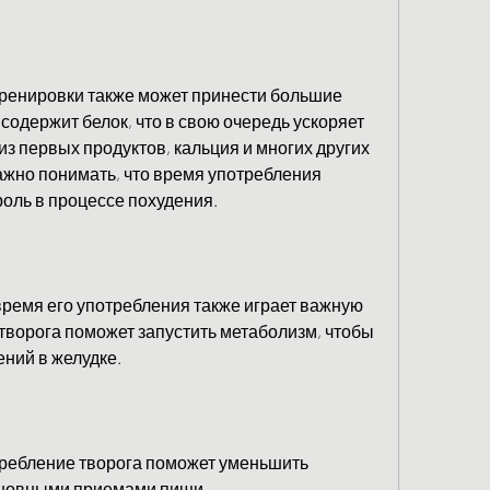
ренировки также может принести большие 
содержит белок, что в свою очередь ускоряет 
из первых продуктов, кальция и многих других 
жно понимать, что время употребления 
роль в процессе похудения.
время его употребления также играет важную 
творога поможет запустить метаболизм, чтобы 
ний в желудке.
требление творога поможет уменьшить 
сновными приемами пищи.