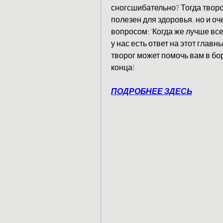
сногсшибательно? Тогда творог
полезен для здоровья, но и оч
вопросом: 'Когда же лучше всег
у нас есть ответ на этот главн
творог может помочь вам в бор
конца!
ПОДРОБНЕЕ ЗДЕСЬ