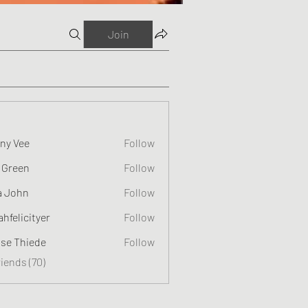
Join
ny Vee
Follow
 Green
Follow
a John
Follow
ahfelicityer
Follow
cityer
ise Thiede
Follow
riends (70)