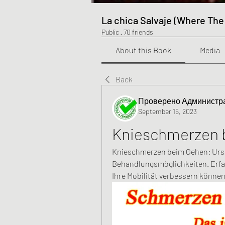
La chica Salvaje (Where The
Public
·
70 friends
About this Book
Media
Back
Проверено Администра
September 15, 2023
Knieschmerzen 
Knieschmerzen beim Gehen: Urs
Behandlungsmöglichkeiten. Erfah
Ihre Mobilität verbessern können