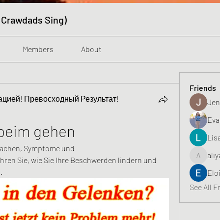
 Crawdads Sing)
Members
About
Friends
цией! Превосходный Результат!
Jen
Eva
beim gehen
Lis
achen, Symptome und 
aliy
ren Sie, wie Sie Ihre Beschwerden lindern und 
aliyahfeli
.
Elo
See All F