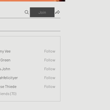
Join
ny Vee
Follow
 Green
Follow
a John
Follow
ahfelicityer
Follow
cityer
ise Thiede
Follow
riends (70)