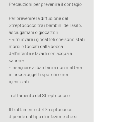
Precauzioni per prevenire il contagio
Per prevenire la diffusione del 
Streptococco tra i bambini dell'asilo, 
asciugamani o giocattoli
- Rimuovere i giocattoli che sono stati 
morsi o toccati dalla bocca 
dell'infante e lavarli con acqua e 
sapone
- Insegnare ai bambini a non mettere 
in bocca oggetti sporchi o non 
igienizzati
Trattamento del Streptococco
Il trattamento del Streptococco 
dipende dal tipo di infezione che si 
presenta. Nel caso della faringite 
streptococcica, evitare di condividere 