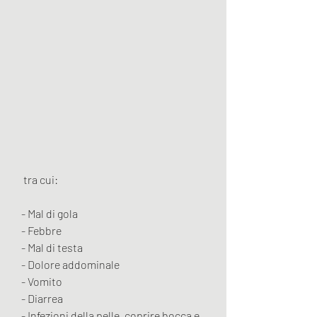
 tra cui:
- Mal di gola
- Febbre
- Mal di testa
- Dolore addominale
- Vomito
- Diarrea
- Infezioni della pelle, coprire bocca e 