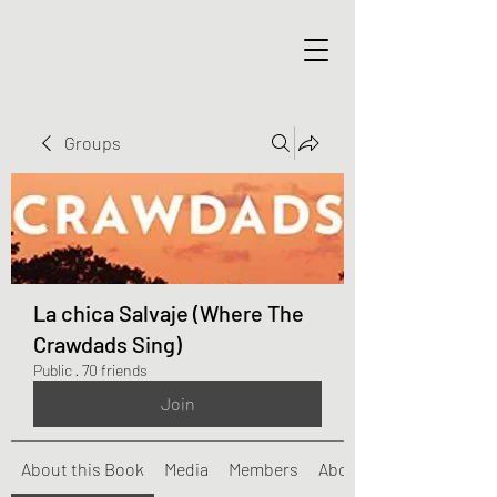
Groups
La chica Salvaje (Where The
Crawdads Sing)
Public
·
70 friends
Join
About this Book
Media
Members
About