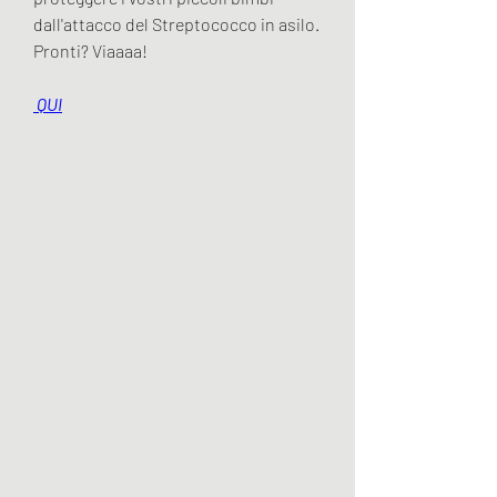
dall'attacco del Streptococco in asilo. 
Pronti? Viaaaa!
 QUI