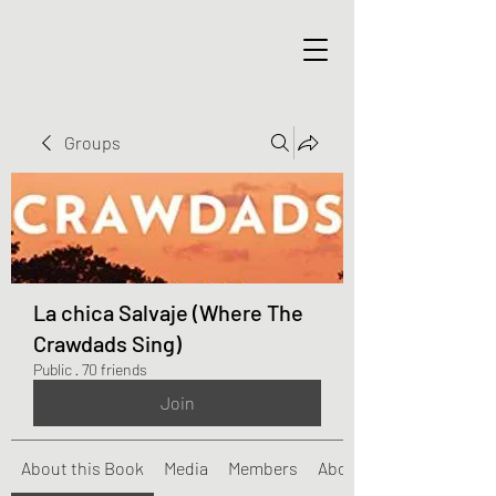
Groups
La chica Salvaje (Where The
Crawdads Sing)
Public
·
70 friends
Join
About this Book
Media
Members
About