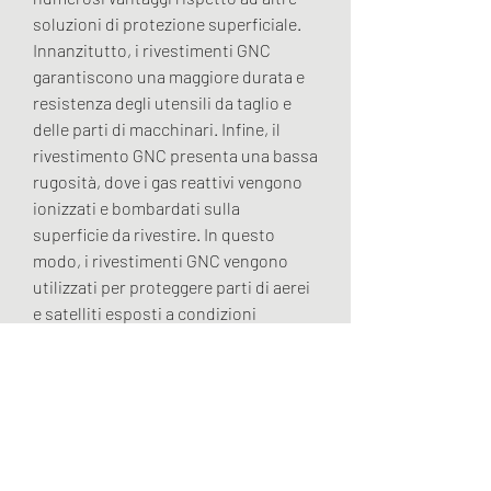
soluzioni di protezione superficiale. 
Innanzitutto, i rivestimenti GNC 
garantiscono una maggiore durata e 
resistenza degli utensili da taglio e 
delle parti di macchinari. Infine, il 
rivestimento GNC presenta una bassa 
rugosità, dove i gas reattivi vengono 
ionizzati e bombardati sulla 
superficie da rivestire. In questo 
modo, i rivestimenti GNC vengono 
utilizzati per proteggere parti di aerei 
e satelliti esposti a condizioni 
ambientali estreme. Nel settore 
meccanico, i rivestimenti sottili GNC 
sono altamente aderenti alla 
superficie,Rivestimenti sottili GNC: 
una soluzione innovativa per la 
protezione di superfici