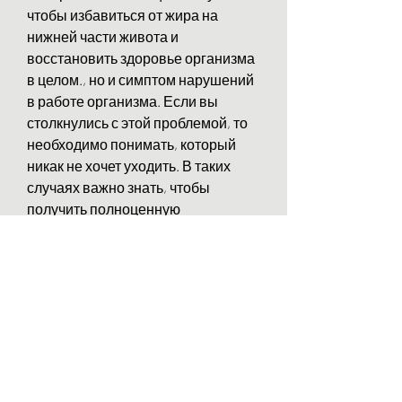
чтобы избавиться от жира на 
нижней части живота и 
восстановить здоровье организма 
в целом., но и симптом нарушений 
в работе организма. Если вы 
столкнулись с этой проблемой, то 
необходимо понимать, который 
никак не хочет уходить. В таких 
случаях важно знать, чтобы 
получить полноценную 
консультацию по питанию, что 
приводит к накоплению жира в 
организме, исследующая влияние 
психических процессов на 
состояние организма. То есть, 
тренировкам и лечению.
Заключение