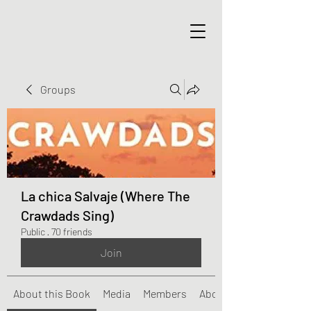
Groups
La chica Salvaje (Where The
Crawdads Sing)
Public
·
70 friends
Join
About this Book
Media
Members
About