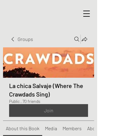
Groups
La chica Salvaje (Where The
Crawdads Sing)
Public
·
70 friends
Join
About this Book
Media
Members
About