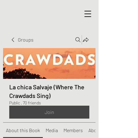
Groups
La chica Salvaje (Where The
Crawdads Sing)
Public
·
70 friends
Join
About this Book
Media
Members
About