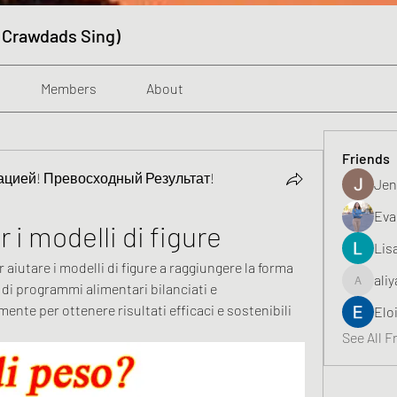
 Crawdads Sing)
Members
About
Friends
цией! Превосходный Результат!
Jen
Eva
r i modelli di figure
Lis
r aiutare i modelli di figure a raggiungere la forma 
aliy
 di programmi alimentari bilanciati e 
aliyahfeli
ente per ottenere risultati efficaci e sostenibili 
Elo
See All F