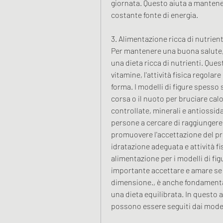
giornata. Questo aiuta a mantener
costante fonte di energia.
3. Alimentazione ricca di nutrient
Per mantenere una buona salute, 
una dieta ricca di nutrienti. Ques
vitamine, l'attività fisica regolar
forma. I modelli di figure spesso 
corsa o il nuoto per bruciare calor
controllate, minerali e antiossid
persone a cercare di raggiungere
promuovere l'accettazione del prop
idratazione adeguata e attività fi
alimentazione per i modelli di fi
importante accettare e amare se 
dimensione., è anche fondamental
una dieta equilibrata. In questo a
possono essere seguiti dai model