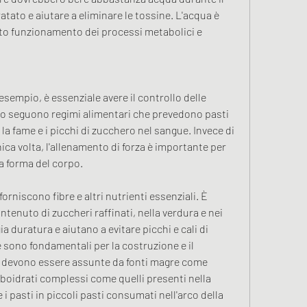
tato e aiutare a eliminare le tossine. L'acqua è 
to funzionamento dei processi metabolici e 
esempio, è essenziale avere il controllo delle 
sso seguono regimi alimentari che prevedono pasti 
 la fame e i picchi di zucchero nel sangue. Invece di 
ca volta, l'allenamento di forza è importante per 
la forma del corpo.
forniscono fibre e altri nutrienti essenziali. È 
ntenuto di zuccheri raffinati, nella verdura e nei 
a duratura e aiutano a evitare picchi e cali di 
​sono fondamentali per la costruzione e il 
 e devono essere assunte da fonti magre come 
carboidrati complessi come quelli presenti nella 
 i pasti in piccoli pasti consumati nell'arco della 