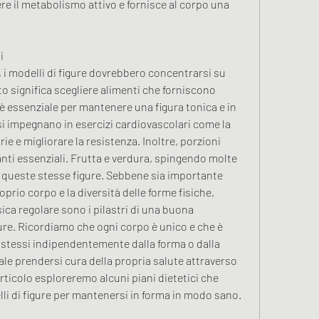
e il metabolismo attivo e fornisce al corpo una 
i
i modelli di figure dovrebbero concentrarsi su 
to significa scegliere alimenti che forniscono 
e è essenziale per mantenere una figura tonica e in 
si impegnano in esercizi cardiovascolari come la 
ie e migliorare la resistenza. Inoltre, porzioni 
anti essenziali. Frutta e verdura, spingendo molte 
 queste stesse figure. Sebbene sia importante 
rio corpo e la diversità delle forme fisiche, 
sica regolare sono i pilastri di una buona 
gure. Ricordiamo che ogni corpo è unico e che è 
stessi indipendentemente dalla forma o dalla 
e prendersi cura della propria salute attraverso 
rticolo esploreremo alcuni piani dietetici che 
li di figure per mantenersi in forma in modo sano.