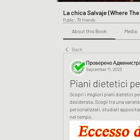
La chica Salvaje (Where The
Public
·
70 friends
About this Book
Media
Back
Проверено Администра
September 11, 2023
Piani dietetici pe
Scopri i migliori piani dietetici pe
desiderata. Scegli tra una varietà
personalizzati, studiati appositam
nel tempo.