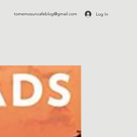
tomemosuncafeblog@gmail.com
Log In