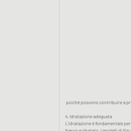
 poiché possono contribuire a pr
4. Idratazione adeguata
L'idratazione è fondamentale per
fresco e idratato. I modelli di f