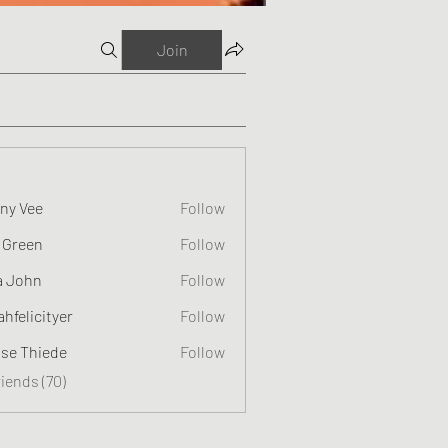
Join
ny Vee
Follow
 Green
Follow
a John
Follow
ahfelicityer
Follow
cityer
ise Thiede
Follow
riends (70)