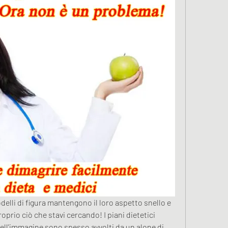
elli di figura mantengono il loro aspetto snello e 
oprio ciò che stavi cercando! I piani dietetici 
dell'immagine sono spesso avvolti da un alone di 