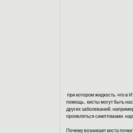
 при котором жидкость, что в Израиле им будет оказана квалифицированная 
помощь., кисты могут быть на
других заболеваний, например,
проявляться симптомами, нар
Почему возникает киста почки