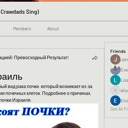
 Crawdads Sing)
Members
About
Friends
цией! Превосходный Результат!
Jen
Eva
раиль
Lis
бый вид рака почки, который возникает из-за 
aliy
и почечных клеток. Подробнее о причинах, 
aliyahfeli
почки Израиля.
Elo
See All F