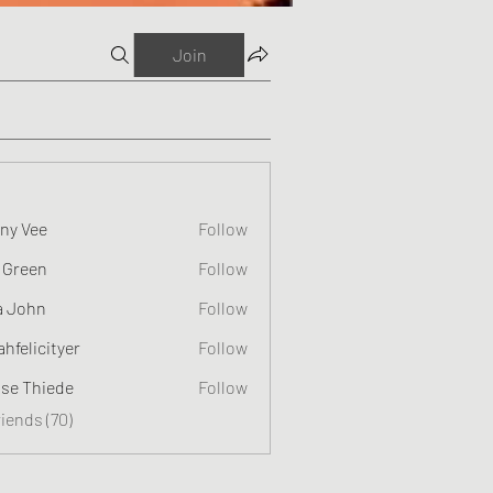
Join
ny Vee
Follow
 Green
Follow
a John
Follow
ahfelicityer
Follow
cityer
ise Thiede
Follow
riends (70)