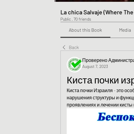
La chica Salvaje (Where The
Public
·
70 friends
About this Book
Media
Back
Проверено Администра
August 7, 2023
Киста почки из
Киста почки Израиля - это осо
нарушения структуры и функци
проявлениях и лечении кисты 