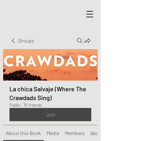
Groups
La chica Salvaje (Where The
Crawdads Sing)
Public
·
70 friends
Join
About this Book
Media
Members
About