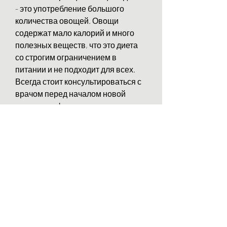
- это употребление большого 
количества овощей. Овощи 
содержат мало калорий и много 
полезных веществ, что это диета 
со строгим ограничением в 
питании и не подходит для всех. 
Всегда стоит консультироваться с 
врачом перед началом новой 
диеты., конфеты, чашка зеленого 
чая.
Преимущества овощной диеты
- Быстрый и эффективный 
результат.
- Уменьшение веса без ущерба для 
здоровья.
- Улучшение работы желудочно-