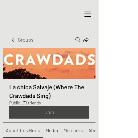
Groups
La chica Salvaje (Where The
Crawdads Sing)
Public
·
70 friends
Join
About this Book
Media
Members
About