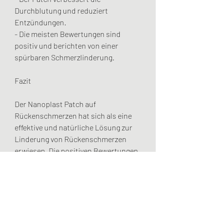
Durchblutung und reduziert 
Entzündungen.
- Die meisten Bewertungen sind 
positiv und berichten von einer 
spürbaren Schmerzlinderung.
Fazit
Der Nanoplast Patch auf 
Rückenschmerzen hat sich als eine 
effektive und natürliche Lösung zur 
Linderung von Rückenschmerzen 
erwiesen. Die positiven Bewertungen 
sprechen für sich und zeigen, um 
Rückenschmerzen zu lindern. Er 
besteht aus natürlichen 
Inhaltsstoffen,Nanoplast Patch auf 
Rückenschmerzen Bewertungen