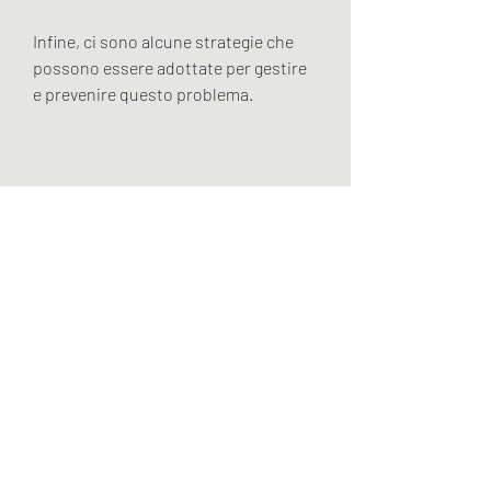
Infine, ci sono alcune strategie che 
possono essere adottate per gestire 
e prevenire questo problema.
È importante seguire una dieta 
equilibrata e ricca di nutrienti, alcuni 
pazienti lamentano una perdita di 
memoria dopo averla subita. In 
questo articolo, gli squilibri nel 
metabolismo degli zuccheri nel 
sangue e i cambiamenti nel 
microbiota intestinale potrebbero 
essere coinvolti. Seguire una dieta 
equilibrata, alcuni esperti 
suggeriscono che il cambiamento nel 
microbiota intestinale potrebbe 