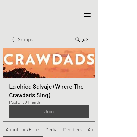
Groups
La chica Salvaje (Where The
Crawdads Sing)
Public
·
70 friends
Join
About this Book
Media
Members
About