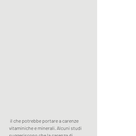
 il che potrebbe portare a carenze 
vitaminiche e minerali. Alcuni studi 
suggeriscono che la carenza di 