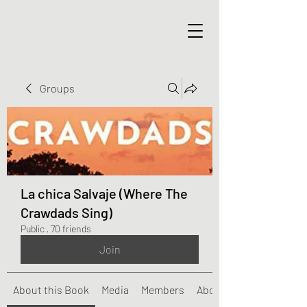
Groups
La chica Salvaje (Where The
Crawdads Sing)
Public
·
70 friends
Join
About this Book
Media
Members
About