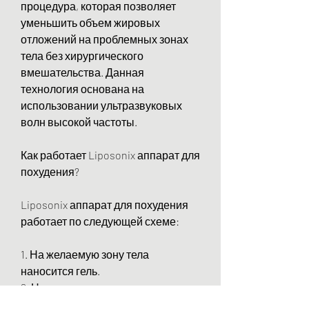
процедура, которая позволяет 
уменьшить объем жировых 
отложений на проблемных зонах 
тела без хирургического 
вмешательства. Данная 
технология основана на 
использовании ультразвуковых 
волн высокой частоты.
Как работает Liposonix аппарат для 
похудения?
Liposonix аппарат для похудения 
работает по следующей схеме:
1. На желаемую зону тела 
наносится гель.
2. На зону направляется 
ультразвуковой излучатель.