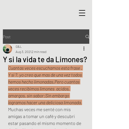
Post
G&L
Aug 3, 2021
2 min read
Y si la vida te da Limones?
Cuantas veces escuchamos esta frase , 
Y si ?, yo creo que mas de una vez todos 
hemos hecho limonadas.Pero cuantas 
veces recibimos limones  acidos, 
amargos, sin sabor:Sin embargo 
logramos hacer una deliciosa limonada.
Muchas veces me senté con mis 
amigas a tomar un café y descubri  
estar pasando el mismo momento de 