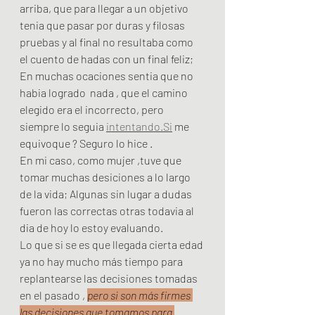
arriba, que para llegar a un objetivo 
tenia que pasar por duras y filosas 
pruebas y al final no resultaba como 
el cuento de hadas con un final feliz; 
En muchas ocaciones sentia que no 
habia logrado  nada , que el camino 
elegido era el incorrecto, pero 
siempre lo seguia 
intentando.Si
 me 
equivoque ? Seguro lo hice .
En mi caso, como mujer ,tuve que 
tomar muchas desiciones a lo largo 
de la vida; Algunas sin lugar a dudas 
fueron las correctas otras todavia al 
dia de hoy lo estoy evaluando.
Lo que si se es que llegada cierta edad 
ya no hay mucho más tiempo para 
replantearse las decisiones tomadas 
en el pasado , 
pero si son más firmes 
las decisiones que tomamos para 