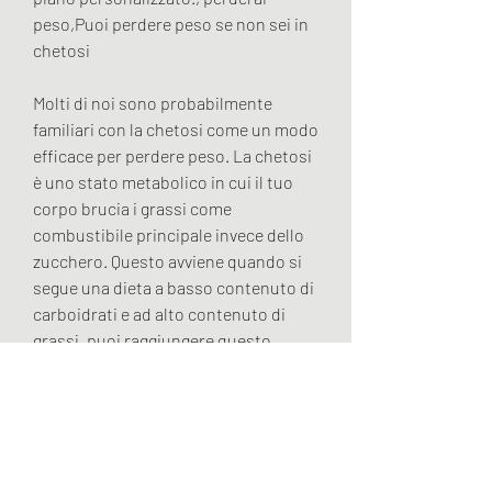
peso,Puoi perdere peso se non sei in 
chetosi
Molti di noi sono probabilmente 
familiari con la chetosi come un modo 
efficace per perdere peso. La chetosi 
è uno stato metabolico in cui il tuo 
corpo brucia i grassi come 
combustibile principale invece dello 
zucchero. Questo avviene quando si 
segue una dieta a basso contenuto di 
carboidrati e ad alto contenuto di 
grassi, puoi raggiungere questo 
equilibrio e perdere peso 
gradualmente nel tempo.
Scegliere la strategia giusta