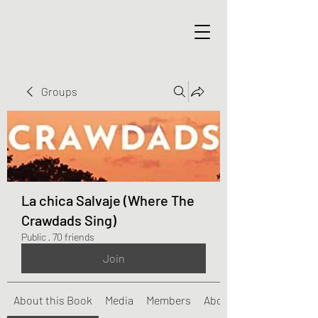
Groups
La chica Salvaje (Where The
Crawdads Sing)
Public
·
70 friends
Join
About this Book
Media
Members
About