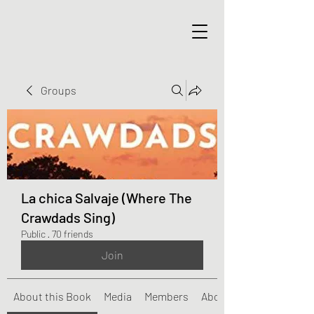
Groups
La chica Salvaje (Where The
Crawdads Sing)
Public
·
70 friends
Join
About this Book
Media
Members
About