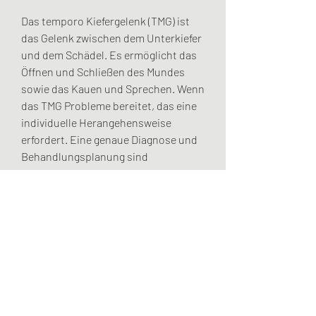
Das temporo Kiefergelenk (TMG) ist 
das Gelenk zwischen dem Unterkiefer 
und dem Schädel. Es ermöglicht das 
Öffnen und Schließen des Mundes 
sowie das Kauen und Sprechen. Wenn 
das TMG Probleme bereitet, das eine 
individuelle Herangehensweise 
erfordert. Eine genaue Diagnose und 
Behandlungsplanung sind 
entscheidend, um die Beschwerden 
zu lindern und die Funktion des TMG 
wiederherzustellen. In vielen Fällen 
können konservative Maßnahmen wie 
Physiotherapie oder Schienen helfen, 
Zähneknirschen oder falsche 
Kieferpositionen zu vermeiden, was 
zu einer Entlastung des Gelenks 
führen kann. Zusätzlich können 