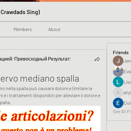
 Crawdads Sing)
Members
About
Friends
цией! Превосходный Результат!
Jen
Eva
ervo mediano spalla
Lis
 nella spalla può causare dolore e limitare la 
aliy
 e i trattamenti disponibili per alleviare il dolore e 
aliyahfeli
palla.
Elo
See All F