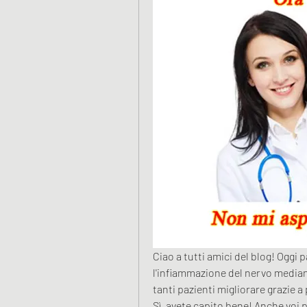
Ciao a tutti amici del blog! Oggi p
l'infiammazione del nervo median
tanti pazienti migliorare grazie 
Sì, avete capito bene! Anche voi p