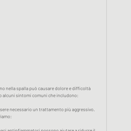
 nella spalla può causare dolore e difficoltà 
no alcuni sintomi comuni che includono:
ssere necessario un trattamento più aggressivo. 
viamo:
aci antinfiammatori possono aiutare a ridurre il 