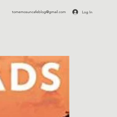
tomemosuncafeblog@gmail.com
Log In