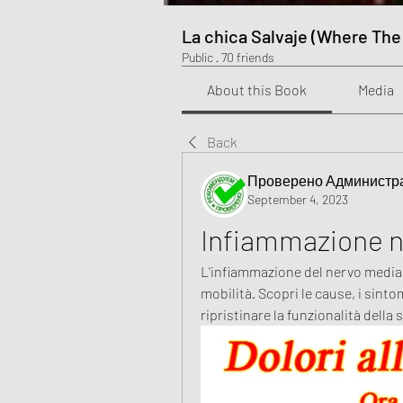
La chica Salvaje (Where The
Public
·
70 friends
About this Book
Media
Back
Проверено Администра
September 4, 2023
Infiammazione n
L'infiammazione del nervo mediano
mobilità. Scopri le cause, i sintomi
ripristinare la funzionalità della s