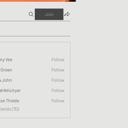
Join
ny Vee
Follow
 Green
Follow
a John
Follow
ahfelicityer
Follow
cityer
ise Thiede
Follow
riends (70)