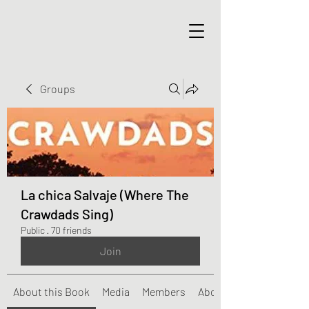
Groups
La chica Salvaje (Where The
Crawdads Sing)
Public
·
70 friends
Join
About this Book
Media
Members
About