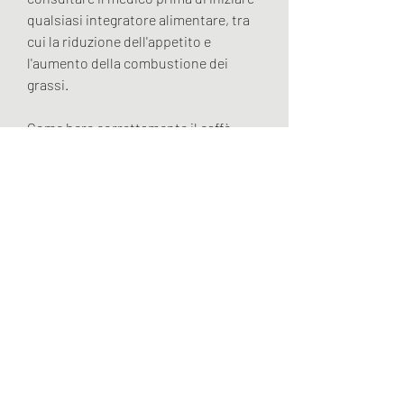
qualsiasi integratore alimentare, tra 
cui la riduzione dell'appetito e 
l'aumento della combustione dei 
grassi.
Come bere correttamente il caffè 
verde leptin 800
Per ottenere i migliori risultati con il 
caffè verde leptin 800, è consigliabile 
evitare bevande alcoliche e 
zuccherate. Queste bevande possono 
interferire con gli effetti del prodotto 
e aumentare l'apporto calorico 
complessivo.
5. Stile di vita sano: Il caffè verde 
leptin 800 non è una soluzione 